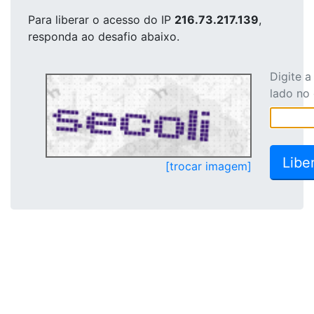
Para liberar o acesso
do IP
216.73.217.139
,
responda ao desafio abaixo.
Digite 
lado no
[trocar imagem]