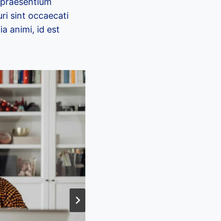
s praesentium
ri sint occaecati
ia animi, id est