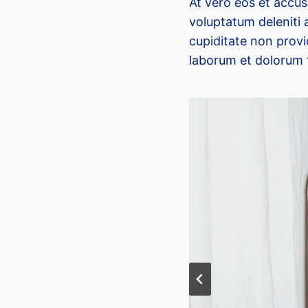
At vero eos et accus
voluptatum deleniti 
cupiditate non provid
laborum et dolorum 