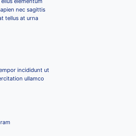
 Tellus elementum
apien nec sagittis
t tellus at urna
tempor incididunt ut
rcitation ullamco
gram