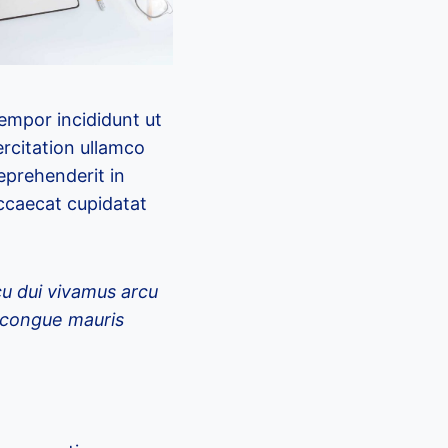
tempor incididunt ut
rcitation ullamco
reprehenderit in
occaecat cupidatat
.
cu dui vivamus arcu
e congue mauris