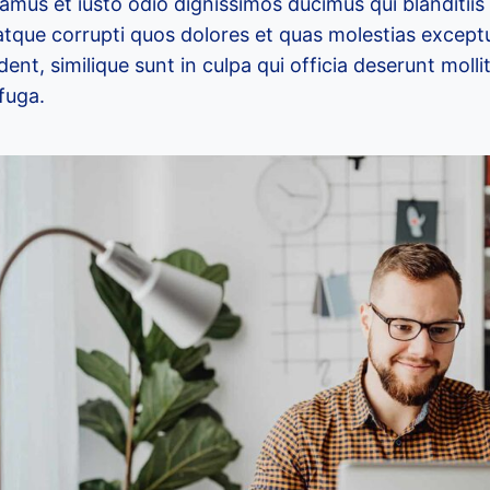
amus et iusto odio dignissimos ducimus qui blanditii
atque corrupti quos dolores et quas molestias exceptu
ent, similique sunt in culpa qui officia deserunt mollit
fuga.