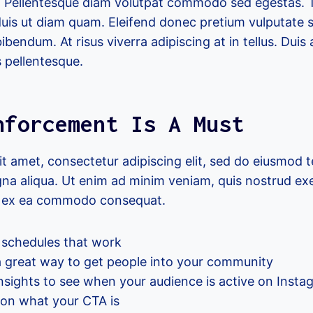
er. Pellentesque diam volutpat commodo sed egestas.
o duis ut diam quam. Eleifend donec pretium vulputate s
endum. At risus viverra adipiscing at in tellus. Duis a
 pellentesque.
nforcement Is A Must
t amet, consectetur adipiscing elit, sed do eiusmod 
na aliqua. Ut enim ad minim veniam, quis nostrud exe
uip ex ea commodo consequat.
g schedules that work
 great way to get people into your community
insights to see when your audience is active on Insta
 on what your CTA is