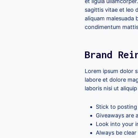
et ligula ullamcorp
sagittis vitae et le
aliquam malesuada bib
condimentum mattis
Brand Rei
Lorem ipsum dolor si
labore et dolore mag
laboris nisi ut aliq
Stick to postin
Giveaways are a
Look into your 
Always be clear